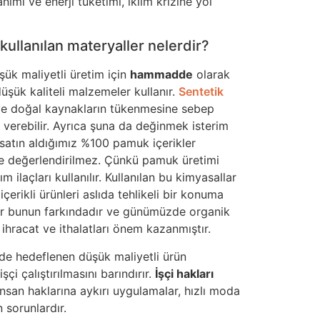
llanımı ve enerji tüketimi, iklim krizine yol
kullanılan materyaller nelerdir?
şük maliyetli üretim için
hammadde
olarak
düşük kaliteli malzemeler kullanır.
Sentetik
ir ve doğal kaynakların tükenmesine sebep
 verebilir. Ayrıca şuna da değinmek isterim
satın aldığımız %100 pamuk içerikler
nde değerlendirilmez. Çünkü pamuk üretimi
ım ilaçları kullanılır. Kullanılan bu kimyasallar
rikli ürünleri aslıda tehlikeli bir konuma
tör bunun farkındadır ve günümüzde organik
hracat ve ithalatları önem kazanmıştır.
nde hedeflenen düşük maliyetli ürün
çi çalıştırılmasını barındırır.
İşçi hakları
insan haklarına aykırı uygulamalar, hızlı moda
 sorunlardır.