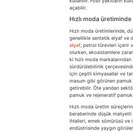
kullanılır. Fosil yakıtların ku
açabilir.
Hızlı moda üretiminde 
Hızlı moda üretimlerinde, dü
genellikle sentetik elyaf ve 
elyaf
, petrol türevleri içer
olurken, ekosistemlere zarar
ki hızlı moda markalarından 
sürdürülebilirlik çerçevesi
için çeşitli kimyasallar ve tar
masum gibi görünen pamuk içe
getirebilir. Öte yandan sek
pamuk ve rejeneratif pamuk i
Hızlı moda üretim süreçleri
beraberinde düşük maliyetli iş
ihlalleri, emek sömürüsü ve 
endüstrisinde yaygın görülen