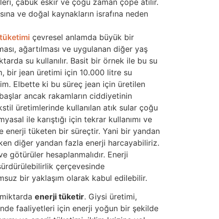
leri, çabuk eskir ve çoğu zaman çöpe atılır.
sına ve doğal kaynakların israfına neden
tüketimi
çevresel anlamda büyük bir
ası, ağartılması ve uygulanan diğer yaş
arda su kullanılır. Basit bir örnek ile bu su
 bir jean üretimi için 10.000 litre su
im. Elbette ki bu süreç jean için üretilen
başlar ancak rakamların ciddiyetinin
kstil üretimlerinde kullanılan atık sular çoğu
sal ile karıştığı için tekrar kullanımı ve
 enerji tüketen bir süreçtir. Yani bir yandan
rken diğer yandan fazla enerji harcayabiliriz.
ve götürüler hesaplanmalıdır. Enerji
ürdürülebilirlik çerçevesinde
suz bir yaklaşım olarak kabul edilebilir.
 miktarda
enerji tüketir
. Giysi üretimi,
e faaliyetleri için enerji yoğun bir şekilde