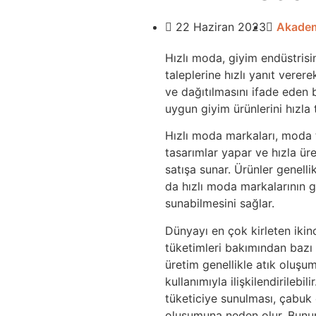
22 Haziran 2023
Akade
Hızlı moda, giyim endüstrisin
taleplerine hızlı yanıt verer
ve dağıtılmasını ifade eden b
uygun giyim ürünlerini hızla
Hızlı moda markaları, moda t
tasarımlar yapar ve hızla ür
satışa sunar. Ürünler genelli
da hızlı moda markalarının gi
sunabilmesini sağlar.
Dünyayı en çok kirleten ikinc
tüketimleri bakımından bazı 
üretim genellikle atık oluş
kullanımıyla ilişkilendirilebil
tüketiciye sunulması, çabuk 
oluşumuna neden olur. Bunun 