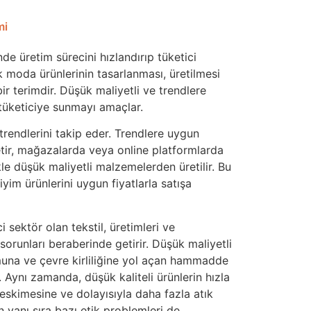
mi
de üretim sürecini hızlandırıp tüketici
ek moda ürünlerinin tasarlanması, üretilmesi
ir terimdir. Düşük maliyetli ve trendlere
 tüketiciye sunmayı amaçlar.
rendlerini takip eder. Trendlere uygun
etir, mağazalarda veya online platformlarda
kle düşük maliyetli malzemelerden üretilir. Bu
yim ürünlerini uygun fiyatlarla satışa
i sektör olan tekstil, üretimleri ve
sorunları beraberinde getirir. Düşük maliyetli
umuna ve çevre kirliliğine yol açan hammadde
ir. Aynı zamanda, düşük kaliteli ürünlerin hızla
eskimesine ve dolayısıyla daha fazla atık
yanı sıra bazı etik problemleri de