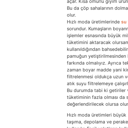
açar. Kısa ömürlü giyim ürün
Bu da çöp sahalarının dolma
olur.
Hızlı moda üretimlerinde
su 
sorundur. Kumaşların boyanm
işlemler esnasında büyük mikt
tüketimini aktaracak olursam,
kullanıldığından bahsedebilir
pamuğun yetiştirilmesinden 
farkında olmalıyız. Ayrıca te
zaman boyar madde yani kimya
filtrelenmesi oldukça uzun ve
atık suyu filtrelemeye çalışı
Bu durumda tabi ki getiriler 
tüketiminin fazla olması da s
değerlendirilecek olursa olum
Hızlı moda üretimleri büyük
taşıma, depolama ve perakend