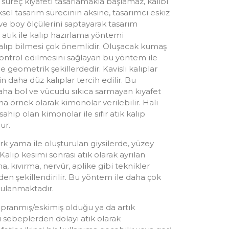
süreç kıyafeti tasarlamakla başlamaz, kalıbı
sel tasarım sürecinin aksine, tasarımcı eskiz
 boy ölçülerini saptayarak tasarım
 atık ile kalıp hazırlama yöntemi
alıp bilmesi çok önemlidir. Oluşacak kumaş
kontrol edilmesini sağlayan bu yöntem ile
le geometrik şekillerdedir. Kavisli kalıplar
n daha düz kalıplar tercih edilir. Bu
daha bol ve vücudu sıkıca sarmayan kıyafet
a örnek olarak kimonolar verilebilir. Hali
ahip olan kimonolar ile sıfır atık kalıp
ur.
 yama ile oluşturulan giysilerde, yüzey
 Kalıp kesimi sonrası atık olarak ayrılan
, kıvırma, nervür, aplike gibi teknikler
iden şekillendirilir. Bu yöntem ile daha çok
gulanmaktadır.
 yıpranmış/eskimiş olduğu ya da artık
 sebeplerden dolayı atık olarak