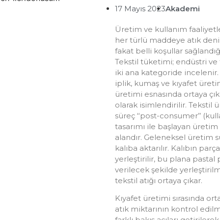
17 Mayıs 2023
Akademi
Üretim ve kullanım faaliyetle
her türlü maddeye atık deni
fakat belli koşullar sağlandı
Tekstil tüketimi; endüstri v
iki ana kategoride incelenir. 
iplik, kumaş ve kıyafet üret
üretimi esnasında ortaya çıka
olarak isimlendirilir. Teksti
süreç ‘‘post-consumer’’ (kulla
tasarımı ile başlayan üretim
alandır. Geleneksel üretim sü
kalıba aktarılır. Kalıbın parç
yerleştirilir, bu plana pasta
verilecek şekilde yerleşti
tekstil atığı ortaya çıkar.
Kıyafet üretimi sırasında ort
atık miktarının kontrol edi
farklı bakış açıları getirile