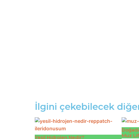
İlgini çekebilecek diğer
Doğada
Muz Lif
Yeşil Hidrojen Nedir?