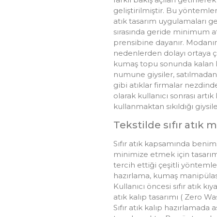
geliştirilmiştir. Bu yöntemler
atık tasarım uygulamaları gel
sırasında geride minimum atı
prensibine dayanır. Modanı
nedenlerden dolayı ortaya çı
kumaş topu sonunda kalan k
numune giysiler, satılmadan
gibi atıklar firmalar nezdin
olarak kullanıcı sonrası artık
kullanmaktan sıkıldığı giysiler
Tekstilde sıfır atı
Sıfır atık kapsamında benim
minimize etmek için tasarım
tercih ettiği çeşitli yöntemle
hazırlama, kumaş manipülasy
Kullanıcı öncesi sıfır atık kı
atık kalıp tasarımı ( Zero W
Sıfır atık kalıp hazırlamada a