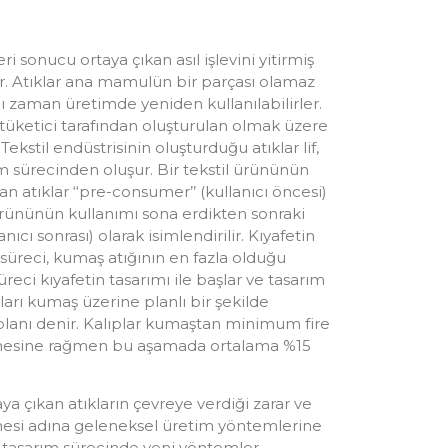
ri sonucu ortaya çıkan asıl işlevini yitirmiş
r. Atıklar ana mamulün bir parçası olamaz
ğı zaman üretimde yeniden kullanılabilirler.
e tüketici tarafından oluşturulan olmak üzere
Tekstil endüstrisinin oluşturduğu atıklar lif,
im sürecinden oluşur. Bir tekstil ürününün
n atıklar ‘‘pre-consumer’’ (kullanıcı öncesi)
l ürününün kullanımı sona erdikten sonraki
nıcı sonrası) olarak isimlendirilir. Kıyafetin
 süreci, kumaş atığının en fazla olduğu
reci kıyafetin tasarımı ile başlar ve tasarım
aları kumaş üzerine planlı bir şekilde
l planı denir. Kalıplar kumaştan minimum fire
rilmesine rağmen bu aşamada ortalama %15
aya çıkan atıkların çevreye verdiği zarar ve
lmesi adına geleneksel üretim yöntemlerine
rek tasarım sürecinde yeni yöntemler