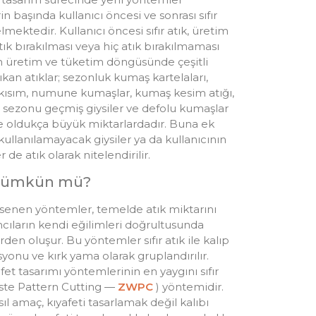
in başında kullanıcı öncesi ve sonrası sıfır
mektedir. Kullanıcı öncesi sıfır atık, üretim
k bırakılması veya hiç atık bırakılmaması
n üretim ve tüketim döngüsünde çeşitli
kan atıklar; sezonluk kumaş kartelaları,
ısım, numune kumaşlar, kumaş kesim atığı,
 sezonu geçmiş giysiler ve defolu kumaşlar
de oldukça büyük miktarlardadır. Buna ek
 kullanılamayacak giysiler ya da kullanıcının
 de atık olarak nitelendirilir.
k mümkün mü?
senen yöntemler, temelde atık miktarını
cıların kendi eğilimleri doğrultusunda
rden oluşur. Bu yöntemler sıfır atık ile kalıp
onu ve kırk yama olarak gruplandırılır.
yafet tasarımı yöntemlerinin en yaygını sıfır
aste Pattern Cutting —
ZWPC
) yöntemidir.
sıl amaç, kıyafeti tasarlamak değil kalıbı