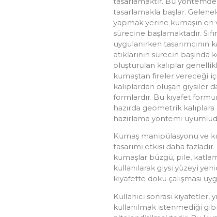
tasarlamaktır. Bu yöntemde 
tasarlamakla başlar. Gelenek
yapmak yerine kumaşın en ve
sürecine başlamaktadır. Sıfır
uygulanırken tasarımcının k
atıklarının sürecin başında 
oluşturulan kalıplar genellik
kumaştan fireler vereceği içi
kalıplardan oluşan giysiler 
formlardır. Bu kıyafet formun
hazırda geometrik kalıplara s
hazırlama yöntemi uyumlud
Kumaş manipülasyonu ve kırk
tasarımı etkisi daha fazladır.
kumaşlar büzgü, pile, katlama
kullanılarak giysi yüzeyi yen
kıyafette doku çalışması uy
Kullanıcı sonrası kıyafetler,
kullanılmak istenmediği gibi