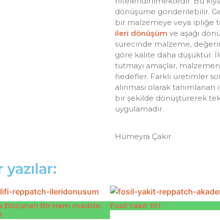
nitelendirilmektedir. Bu kıya
dönüşüme gönderilebilir. Ge
bir malzemeye veya ipliğe t
ileri dönüşüm
ve aşağı dönü
sürecinde malzeme, değeri
göre kalite daha düşüktür. İ
tutmayı amaçlar, malzemenin 
hedefler. Farklı üretimler so
alınması olarak tanımlanan il
bir şekilde dönüştürerek te
uygulamadır.
Hümeyra Çakır
 yazılar:
 Bozunan Bir Ham madde:
Fosil Yakıt 101
i