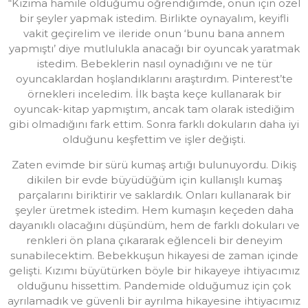
“Kızıma hamile olduğumu öğrendiğimde, onun için özel
bir şeyler yapmak istedim. Birlikte oynayalım, keyifli
vakit geçirelim ve ileride onun ‘bunu bana annem
yapmıştı’ diye mutlulukla anacağı bir oyuncak yaratmak
istedim. Bebeklerin nasıl oynadığını ve ne tür
oyuncaklardan hoşlandıklarını araştırdım. Pinterest’te
örnekleri inceledim. İlk başta keçe kullanarak bir
oyuncak-kitap yapmıştım, ancak tam olarak istediğim
gibi olmadığını fark ettim. Sonra farklı dokuların daha iyi
olduğunu keşfettim ve işler değişti.
Zaten evimde bir sürü kumaş artığı bulunuyordu. Dikiş
dikilen bir evde büyüdüğüm için kullanışlı kumaş
parçalarını biriktirir ve saklardık. Onları kullanarak bir
şeyler üretmek istedim. Hem kumaşın keçeden daha
dayanıklı olacağını düşündüm, hem de farklı dokuları ve
renkleri ön plana çıkararak eğlenceli bir deneyim
sunabilecektim. Bebekkuşun hikayesi de zaman içinde
gelişti. Kızımı büyütürken böyle bir hikayeye ihtiyacımız
olduğunu hissettim. Pandemide olduğumuz için çok
ayrılamadık ve güvenli bir ayrılma hikayesine ihtiyacımız