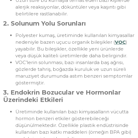
Uzun süre bu kumaşla temas eden bazı kişilerde
alerjik reaksiyonlar, döküntüler veya kaşıntı gibi
belirtilere rastlanabilir.
2. Solunum Yolu Sorunları
Polyester kumaş, üretiminde kullanılan kimyasallar
nedeniyle bazen uçucu organik bileşikler (
VOC
)
yayabilir. Bu bileşikler, özellikle yeni ürünlerde
veya düşük kaliteli üretimlerde daha belirgindir.
VOC’lerin solunması, bazı insanlarda baş ağrısı,
gözlerde tahriş, boğazda kuruluk ve uzun süreli
maruziyet durumunda astım benzeri semptomlar
göstermiştir.
3. Endokrin Bozucular ve Hormonlar
Üzerindeki Etkileri
Üretiminde kullanılan bazı kimyasalların vücutta
hormon benzeri etkiler gösterebileceği
düşünülmektedir. Özellikle plastik endüstrisinde
kullanılan bazı katkı maddeleri (örneğin BPA gibi)