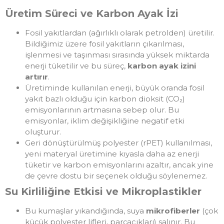
Üretim Süreci ve Karbon Ayak İzi
Fosil yakıtlardan (ağırlıklı olarak petrolden) üretilir.
Bildiğimiz üzere fosil yakıtların çıkarılması,
işlenmesi ve taşınması sırasında yüksek miktarda
enerji tüketilir ve bu süreç,
karbon ayak izini
artırır
.
Üretiminde kullanılan enerji, büyük oranda fosil
yakıt bazlı olduğu için karbon dioksit (CO₂)
emisyonlarının artmasına sebep olur. Bu
emisyonlar, iklim değişikliğine negatif etki
oluşturur.
Geri dönüştürülmüş polyester (rPET) kullanılması,
yeni materyal üretimine kıyasla daha az enerji
tüketir ve karbon emisyonlarını azaltır, ancak yine
de çevre dostu bir seçenek olduğu söylenemez.
Su Kirliliğine Etkisi ve Mikroplastikler
Bu kumaşlar yıkandığında, suya
mikrofiberler
(çok
küçük polyester lifleri, parçacıkları) salınır. Bu