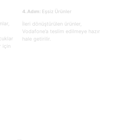
4. Adım:
Eşsiz Ürünler
lar,
İleri dönüştürülen ürünler,
Vodafone’a teslim edilmeye hazır
cuklar
hale getirilir.
 için