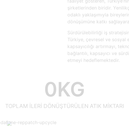
faaliyet gösteren, Türkiye’ni
şirketlerinden biridir. Yenili
odaklı yaklaşımıyla bireyleri
dönüşümüne katkı sağlayarak
Sürdürülebilirliği iş strate
Türkiye, çevresel ve sosyal e
kapsayıcılığı artırmayı, tekno
bağlantılı, kapsayıcı ve sür
etmeyi hedeflemektedir.
0
KG
TOPLAM İLERİ DÖNÜŞTÜRÜLEN ATIK MİKTARI