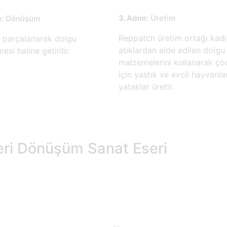
3. Adım:
Üretim
:
Dönüşüm
Reppatch üretim ortağı kadın
r, parçalanarak dolgu
atıklardan elde edilen dolgu
si haline getirilir.
malzemelerini kullanarak ço
için yastık ve evcil hayvanlar
yataklar üretir.
eri Dönüşüm Sanat Eseri