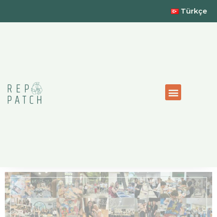
Türkçe
Kurumsal Sürdürülebilirlik