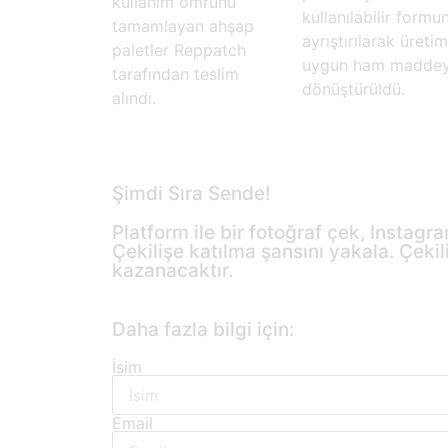
kullanım ömrünü
kullanılabilir formu
tamamlayan ahşap
ayrıştırılarak üreti
paletler Reppatch
uygun ham madde
tarafından teslim
dönüştürüldü.
alındı.
Şimdi Sıra Sende!
Platform ile bir fotoğraf çek, Instag
Çekilişe katılma şansını yakala. Çeki
kazanacaktır.
Daha fazla bilgi için:
İsim
Email