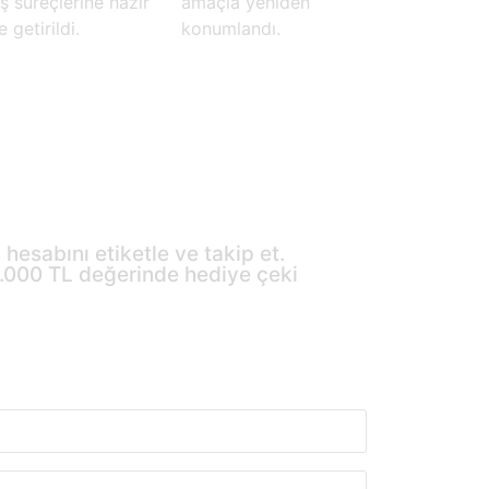
iş süreçlerine hazır
amaçla yeniden
e getirildi.
konumlandı.
hesabını etiketle ve takip et.
10.000 TL değerinde hediye çeki