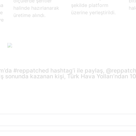
ölçülerde şeritler
bit
na
şekilde platform
halinde hazırlanarak
hal
me
üzerine yerleştirildi.
üretime alındı.
ye
ram’da #reppatched hashtag’i ile paylaş, @reppatch 
liş sonunda kazanan kişi, Türk Hava Yolları’ndan 