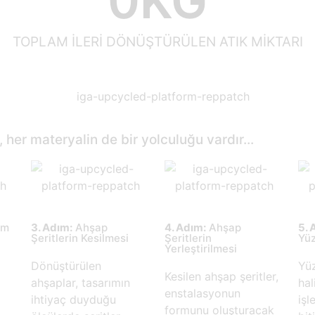
0
KG
TOPLAM İLERİ DÖNÜŞTÜRÜLEN ATIK MİKTARI
 her materyalin de bir yolculuğu vardır...
am
3. Adım:
Ahşap
4. Adım:
Ahşap
5. 
Şeritlerin Kesilmesi
Şeritlerin
Yüz
Yerleştirilmesi
Dönüştürülen
Yüz
Kesilen ahşap şeritler,
ahşaplar, tasarımın
hal
enstalasyonun
ihtiyaç duyduğu
işl
formunu oluşturacak