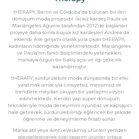
tHERAPY, Berlin ve Córdoba’da bulunan bir ileri
dönüşüm moda projesidir. İki kız kardeş Paula ve
Mariángeles Aguirre tarafından 2012’de başlanan
projeye daha sonra büyük kız kardeşleri Andrea da
eklendi. Aile girişimi olarak yola çıkan tHERAPY,
kadınların liderliğinde yönetilmektedir. Mariángeles
ve Paula’nın farklı disiplinlerdeki yetenekleri,
markaya özgün bir bakış açısı ve ilgi çekicilik
kazandırmıştır.
tHERAPY, sürdürülebilir moda dünyasında bir etki
yaratmak amacıyla cinsiyetsiz, mevsimsiz ve
trendlere meydan okuyan bir yaklaşımı vizyon
edinmektedir. Kendin yap süper dönüşüm
teknikleriyle moda deneyimini oyunbaz ve kapsayıcı
hale getirerek, sürdürülebilirliği eğlenceli bir şekilde
öğrenme ve deneyimleme fırsatı sunar.
Marka atıl veya ikinci el/eskimiş ürünleri yeniden
işlevselleştirerek özel tasarım ürünler ortaya