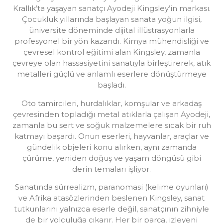
Krallık’ta yaşayan sanatçı Ayodeji Kingsley’in markası.
Çocukluk yıllarında başlayan sanata yoğun ilgisi,
üniversite döneminde dijital illüstrasyonlarla
profesyonel bir yön kazandı. Kimya mühendisliği ve
çevresel kontrol eğitimi alan Kingsley, zamanla
çevreye olan hassasiyetini sanatıyla birleştirerek, atık
metalleri güçlü ve anlamlı eserlere dönüştürmeye
başladı.
Oto tamircileri, hurdalıklar, komşular ve arkadaş
çevresinden topladığı metal atıklarla çalışan Ayodeji,
zamanla bu sert ve soğuk malzemelere sıcak bir ruh
katmayı başardı. Onun eserleri, hayvanlar, araçlar ve
gündelik objeleri konu alırken, aynı zamanda
çürüme, yeniden doğuş ve yaşam döngüsü gibi
derin temaları işliyor.
Sanatında sürrealizm, paranomasi (kelime oyunları)
ve Afrika atasözlerinden beslenen Kingsley, sanat
tutkunlarını yalnızca eserle değil, sanatçının zihniyle
de bir yolculuğa çıkarır. Her bir parça, izleyeni