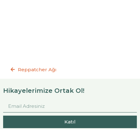
Reppatcher Ağı
Hikayelerimize Ortak Ol!
Katıl
Ayrıca bize ulaşman çok kolay:
info@reppatch.com