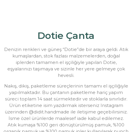
Dotie Çanta
Denizin renkleri ve güneş “Dotie”de bir araya geldi. Atık
kumaşlardan, stok fazlası malzemelerden, doğal
iplerden tamamen el işçiliğiyle yapılan Dotie,
eşyalarınızı taşımaya ve sizinle her yere gelmeye çok
hevesli.
Nakış, dikiş, paketleme süreçlerinin tamamı el işçiliğiyle
yapılmaktadır. Bu çantanın paketleme hariç yapım
süreci toplam 14 saat sürmektedir ve stoklarla sınırlıdır.
Ürün etiketine isim yazdırmak isterseniz Instagram
üzerinden @didit.handmade ile iletişime geçebilirsiniz.
İsme özel ürünlerde maalesef iade kabul edilemez.
Atık kumaşa %100 geri dönüştürülmüş pamuk, %100
organik pamuk ve %100 pamuk ipler kullanılarak punch