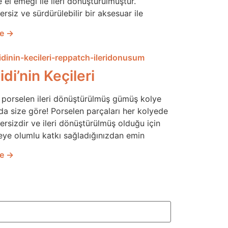
 el emeği ile ileri dönüştürülmüştür.
rsiz ve sürdürülebilir bir aksesuar ile
le →
di’nin Keçileri
f porselen ileri dönüştürülmüş gümüş kolye
da size göre! Porselen parçaları her kolyede
ersizdir ve ileri dönüştürülmüş olduğu için
eye olumlu katkı sağladığınızdan emin
le →