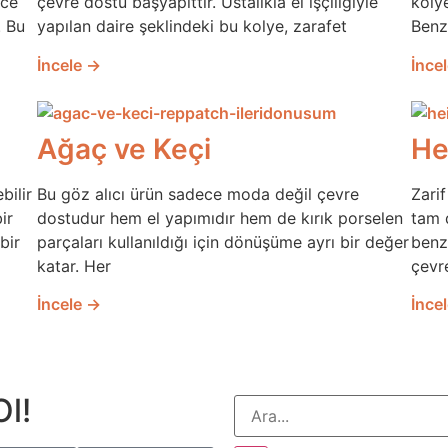
ece
çevre dostu başyapıttır. Ustalıkla el işçiliğiyle
kolye
. Bu
yapılan daire şeklindeki bu kolye, zarafet
Benze
İncele →
İnce
Ağaç ve Keçi
Hei
bilir
Bu göz alıcı ürün sadece moda değil çevre
Zari
ir
dostudur hem el yapımıdır hem de kırık porselen
tam 
bir
parçaları kullanıldığı için dönüşüme ayrı bir değer
benz
katar. Her
çevr
İncele →
İnce
Ol!