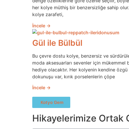
denge özelliklerine göre özenle seçilir, böyl
her kolye müthiş bir benzersizliğe sahip olur
kolye zarafeti,
İncele →
Gül ile Bülbül
Bu çevre dostu kolye, benzersiz ve sürdürüle
moda aksesuarları sevenler için mükemmel b
hediye olacaktır. Her kolyenin kendine özgü 
dokunuşu var, kırık porselenlerin çöpe
İncele →
Kotyo Gem
Hikayelerimize Ortak 