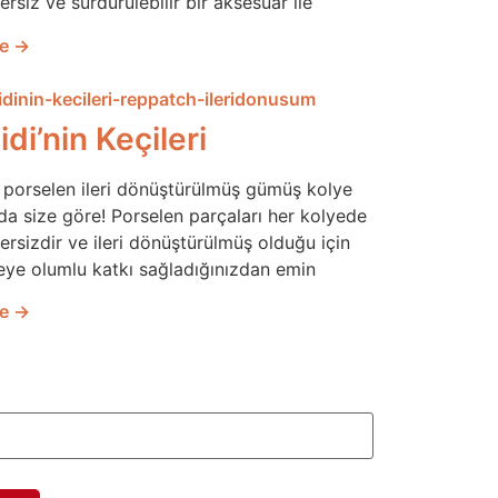
rsiz ve sürdürülebilir bir aksesuar ile
le →
di’nin Keçileri
f porselen ileri dönüştürülmüş gümüş kolye
da size göre! Porselen parçaları her kolyede
ersizdir ve ileri dönüştürülmüş olduğu için
eye olumlu katkı sağladığınızdan emin
le →