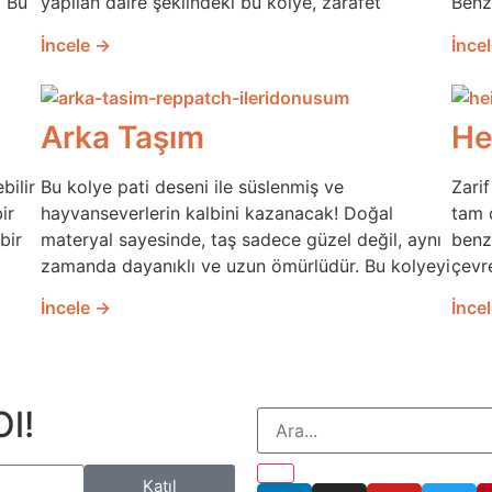
. Bu
yapılan daire şeklindeki bu kolye, zarafet
Benze
İncele →
İnce
Arka Taşım
Hei
bilir
Bu kolye pati deseni ile süslenmiş ve
Zari
ir
hayvanseverlerin kalbini kazanacak! Doğal
tam 
bir
materyal sayesinde, taş sadece güzel değil, aynı
benz
zamanda dayanıklı ve uzun ömürlüdür. Bu kolyeyi
çevr
İncele →
İnce
Ol!
Katıl