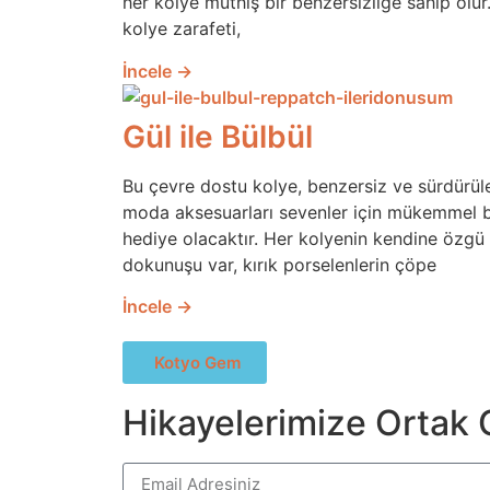
her kolye müthiş bir benzersizliğe sahip olur
kolye zarafeti,
İncele →
Gül ile Bülbül
Bu çevre dostu kolye, benzersiz ve sürdürüle
moda aksesuarları sevenler için mükemmel b
hediye olacaktır. Her kolyenin kendine özgü 
dokunuşu var, kırık porselenlerin çöpe
İncele →
Kotyo Gem
Hikayelerimize Ortak 