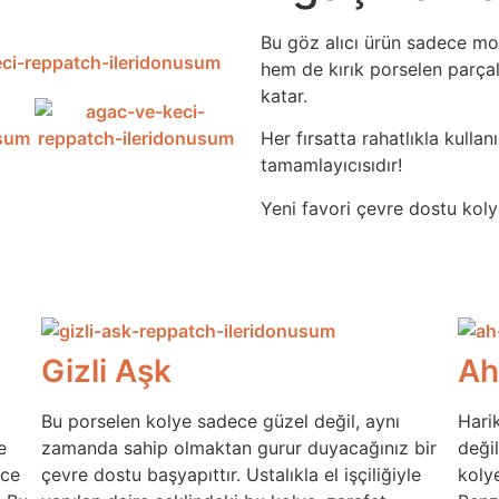
Bu göz alıcı ürün sadece mo
hem de kırık porselen parçal
katar.
Her fırsatta rahatlıkla kull
tamamlayıcısıdır!
Yeni favori çevre dostu kol
Gizli Aşk
Ah
Bu porselen kolye sadece güzel değil, aynı
Harik
e
zamanda sahip olmaktan gurur duyacağınız bir
deği
ece
çevre dostu başyapıttır. Ustalıkla el işçiliğiyle
kolye