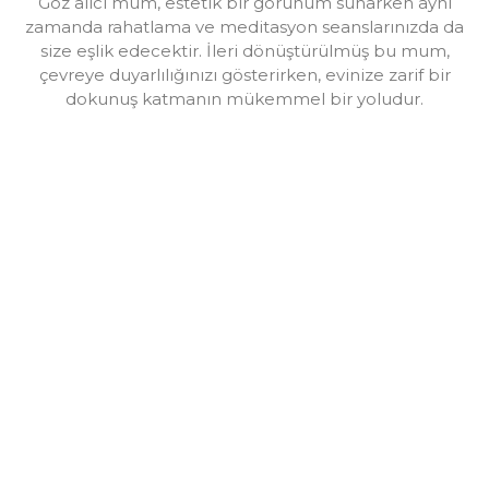
Göz alıcı mum, estetik bir görünüm sunarken aynı
zamanda rahatlama ve meditasyon seanslarınızda da
size eşlik edecektir. İleri dönüştürülmüş bu mum,
çevreye duyarlılığınızı gösterirken, evinize zarif bir
dokunuş katmanın mükemmel bir yoludur.