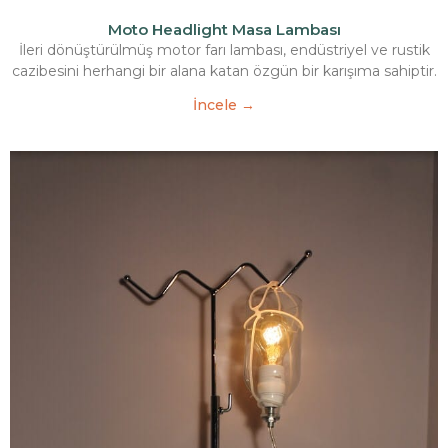
Moto Headlight Masa Lambası
İleri dönüştürülmüş motor farı lambası, endüstriyel ve rustik
cazibesini herhangi bir alana katan özgün bir karışıma sahiptir.
İncele →