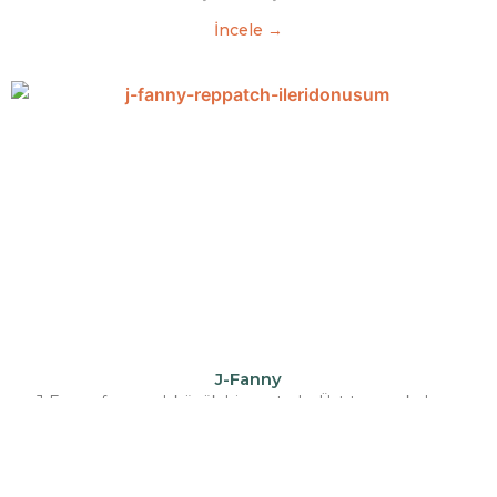
İncele →
J-Fanny
J-Fanny fermuarlı küçük bir çantadır. Üst taşıma kolu ve
ayarlanabilir kemer kayışı, elinizde taşımanıza, belinizde
sabitlemenize veya eller serbest olarak taşımak için
göğsünüze takmanıza olanak