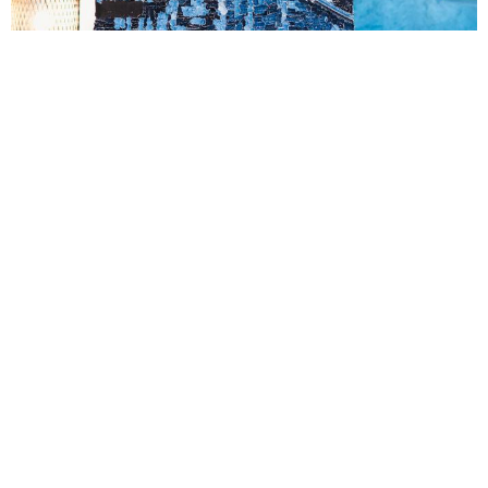
Yalnız Gece
Strom denim fabrikasında üretim sürecinden arta kalan ve